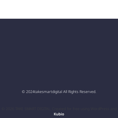
© 2024takesmartdigital All Rights Reserved.
© 2026 TAKE SMART DIGITAL. Created for free using WordPress and
Kubio